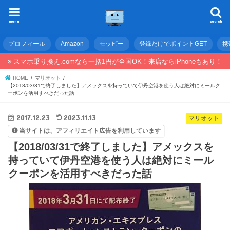
menu
search
プロフィール
Amazon
モッピー
登録だけでポイントGET
携
スマホ乗り換え.comなら一括1円が全国OK！来店ならiPhoneもあり！
HOME
マリオット
【2018/03/31で終了しました】アメックスを持っていて伊丹空港を使う人は絶対にミールク
ーポンを活用すべきだった話
2017.12.23
2023.11.13
マリオット
当サイトは、アフィリエイト広告を利用しています
【2018/03/31で終了しました】アメックスを
持っていて伊丹空港を使う人は絶対にミール
クーポンを活用すべきだった話