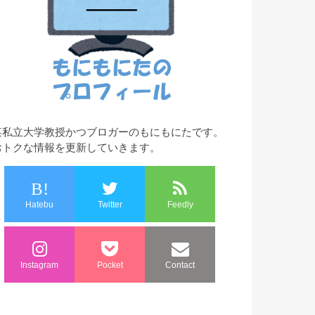
某私立大学教授かつブロガーのもにもにたです。
おトクな情報を更新していきます。
B!
Hatebu
Twitter
Feedly
Instagram
Pocket
Contact