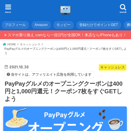
menu
search
プロフィール
Amazon
モッピー
登録だけでポイントGET
携
スマホ乗り換え.comなら一括1円が全国OK！来店ならiPhoneもあり！
HOME
キャッシュレス
PayPayグルメのオープニングクーポンは400円と1,000円還元！クーポン7枚をすぐGETしよ
う
2021.10.30
キャッシュレス
当サイトは、アフィリエイト広告を利用しています
PayPayグルメのオープニングクーポンは400
円と1,000円還元！クーポン7枚をすぐGETし
よう