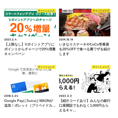
キャッシュレス
キャッシュレス
2021.2.4
2019.10.19
【上限なし】Vポイントアプリに
いきなりステーキやCoCo壱番屋
ポイントからチャージで20%増量
を20%OFFで食べる裏ワザを紹介
キャンペーン
します
キャッシュレス
キャッシュレス
2018.5.24
2023.2.2
Google PayにSuicaとWAONが
【紹介コードあり】みんなの銀行
追加！ポレット（プリペイドカ…
口座開設でもれなく3,000円もら
えるキャ…