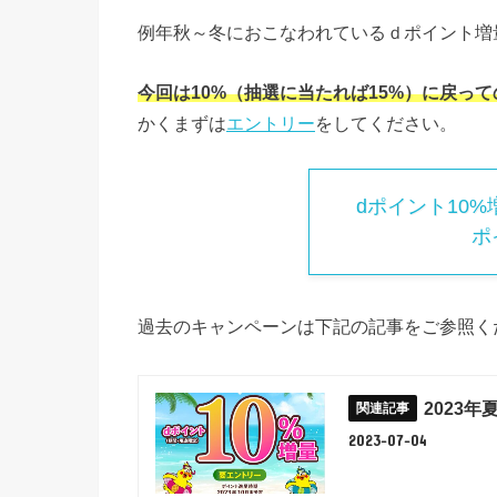
例年秋～冬におこなわれているｄポイント増量
今回は10%（抽選に当たれば15%）に戻って
かくまずは
エントリー
をしてください。
dポイント10
ポ
過去のキャンペーンは下記の記事をご参照く
2023
2023-07-04