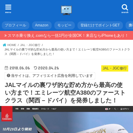
menu
search
プロフィール
Amazon
モッピー
登録だけでポイントGET
携
スマホ乗り換え.comなら一括1円が全国OK！来店ならiPhoneもあり！
HOME
JAL・JGC修行
JALマイルの裏ワザ的な貯め方から最高の使い方まで！エミレーツ航空A380のファーストクラ
ス（関西－ドバイ）を発券しました！
2018.06.06
2020.04.26
JAL・JGC修行
当サイトは、アフィリエイト広告を利用しています
JALマイルの裏ワザ的な貯め方から最高の使
い方まで！エミレーツ航空A380のファースト
クラス（関西－ドバイ）を発券しました！