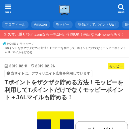
menu
search
プロフィール
Amazon
モッピー
登録だけでポイントGET
携
スマホ乗り換え.comなら一括1円が全国OK！来店ならiPhoneもあり！
HOME
モッピー
Tポイントをザクザク貯める方法！モッピーを利用してTポイントだけでなくモッピーポイント
＋JALマイルも貯める！
2019.02.11
2019.02.26
モッピー
当サイトは、アフィリエイト広告を利用しています
Tポイントをザクザク貯める方法！モッピーを
利用してTポイントだけでなくモッピーポイン
ト＋JALマイルも貯める！