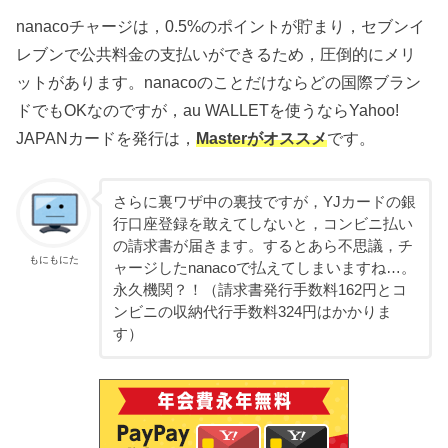
nanacoチャージは，0.5%のポイントが貯まり，セブンイ
レブンで公共料金の支払いができるため，圧倒的にメリ
ットがあります。nanacoのことだけならどの国際ブラン
ドでもOKなのですが，au WALLETを使うならYahoo!
JAPANカードを発行は，
Masterがオススメ
です。
さらに裏ワザ中の裏技ですが，YJカードの銀
行口座登録を敢えてしないと，コンビニ払い
の請求書が届きます。するとあら不思議，チ
もにもにた
ャージしたnanacoで払えてしまいますね…。
永久機関？！（請求書発行手数料162円とコ
ンビニの収納代行手数料324円はかかりま
す）