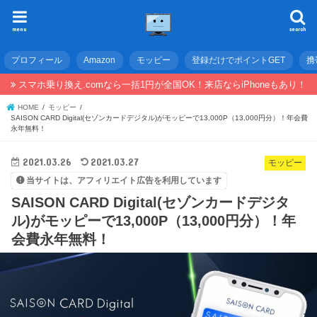
menu
search
プロフィール
Amazon
モッピー
登録だけでポイントGET
携
スマホ乗り換え.comなら一括1円が全国OK！来店ならiPhoneもあり！
HOME
モッピー
SAISON CARD Digital(セゾンカードデジタル)がモッピーで13,000P（13,000円分）！年会費
永年無料！
2021.03.26
2021.03.27
モッピー
当サイトは、アフィリエイト広告を利用しています
SAISON CARD Digital(セゾンカードデジタ
ル)がモッピーで13,000P（13,000円分）！年
会費永年無料！