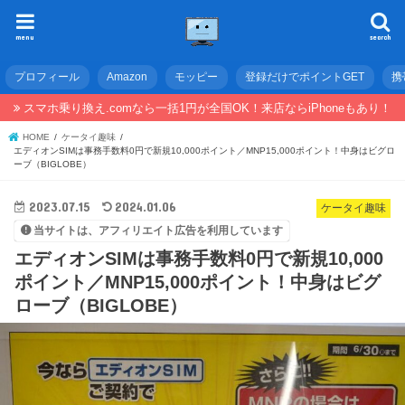
menu
search
プロフィール
Amazon
モッピー
登録だけでポイントGET
携
スマホ乗り換え.comなら一括1円が全国OK！来店ならiPhoneもあり！
HOME
ケータイ趣味
エディオンSIMは事務手数料0円で新規10,000ポイント／MNP15,000ポイント！中身はビグロ
ーブ（BIGLOBE）
2023.07.15
2024.01.06
ケータイ趣味
当サイトは、アフィリエイト広告を利用しています
エディオンSIMは事務手数料0円で新規10,000
ポイント／MNP15,000ポイント！中身はビグ
ローブ（BIGLOBE）