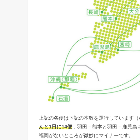
上記の各便は下記の本数を運行しています（
んと1日に14便
，羽田－熊本と羽田－鹿児島も
福岡がないところが微妙にマイナーです。