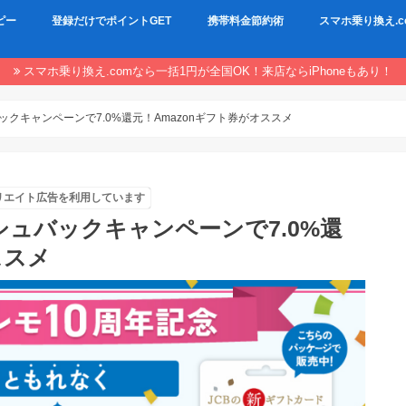
ピー
登録だけでポイントGET
携帯料金節約術
スマホ乗り換え.c
スマホ乗り換え.comなら一括1円が全国OK！来店ならiPhoneもあり！
ックキャンペーンで7.0%還元！Amazonギフト券がオススメ
リエイト広告を利用しています
シュバックキャンペーンで7.0%還
ススメ