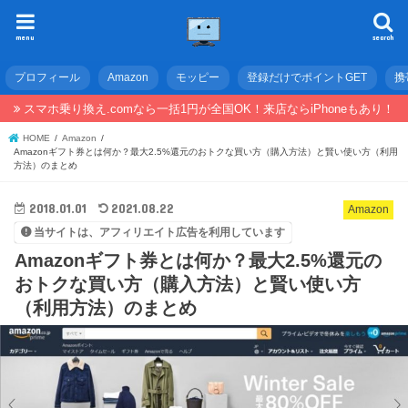
menu
search
プロフィール
Amazon
モッピー
登録だけでポイントGET
携
スマホ乗り換え.comなら一括1円が全国OK！来店ならiPhoneもあり！
HOME
Amazon
Amazonギフト券とは何か？最大2.5%還元のおトクな買い方（購入方法）と賢い使い方（利用
方法）のまとめ
2018.01.01
2021.08.22
Amazon
当サイトは、アフィリエイト広告を利用しています
Amazonギフト券とは何か？最大2.5%還元の
おトクな買い方（購入方法）と賢い使い方
（利用方法）のまとめ