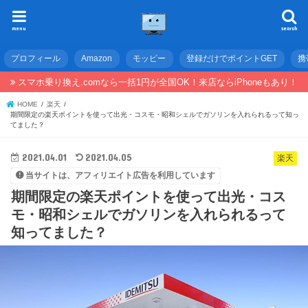
menu
search
プロフィール
Amazon
モッピー
登録だけでポイントGET
携
スマホ乗り換え.comなら一括1円が全国OK！来店ならiPhoneもあり！
HOME
楽天
期間限定の楽天ポイントを使って出光・コスモ・昭和シェルでガソリンを入れられるって知っ
てました？
2021.04.01
2021.04.05
楽天
当サイトは、アフィリエイト広告を利用しています
期間限定の楽天ポイントを使って出光・コス
モ・昭和シェルでガソリンを入れられるって
知ってました？