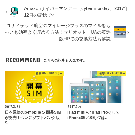
Amazonサイバーマンデー（cyber monday）2017年
12月の記録です
ユナイテッド航空のマイレージプラスのマイルをも
っとも効率よく貯める方法！マリオット→UAの英語
版HPでの交換方法も解説
RECOMMEND
こちらの記事も人気です。
格安SIM・SIMフリー
格安SIM・SIMフリー
2017.3.21
2017.3.4
日本通信のb-mobile S 開幕SIM
iPad mini4とiPad Proそして
が発売！ついにソフトバンク版
iPhone6S／SE／7は…
S…