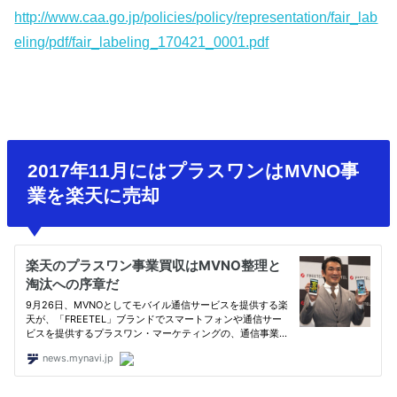
http://www.caa.go.jp/policies/policy/representation/fair_lab
eling/pdf/fair_labeling_170421_0001.pdf
2017年11月にはプラスワンはMVNO事
業を楽天に売却