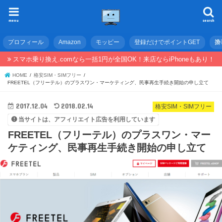
menu
search
プロフィール
Amazon
モッピー
登録だけでポイントGET
携
スマホ乗り換え.comなら一括1円が全国OK！来店ならiPhoneもあり！
HOME
格安SIM・SIMフリー
FREETEL（フリーテル）のプラスワン・マーケティング、民事再生手続き開始の申し立て
2017.12.04
2018.02.14
格安SIM・SIMフリー
当サイトは、アフィリエイト広告を利用しています
FREETEL（フリーテル）のプラスワン・マー
ケティング、民事再生手続き開始の申し立て