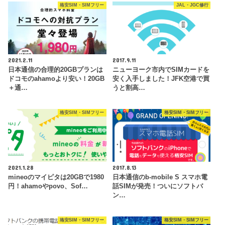
格安SIM・SIMフリー
JAL・JGC修行
2021.2.11
2017.9.11
日本通信の合理的20GBプランは
ニューヨーク市内でSIMカードを
ドコモのahamoより安い！20GB
安く入手しました！JFK空港で買
＋通…
うと割高…
格安SIM・SIMフリー
格安SIM・SIMフリー
2021.1.28
2017.8.13
mineoのマイピタは20GBで1980
日本通信のb-mobile S スマホ電
円！ahamoやpovo、Sof…
話SIMが発売！ついにソフトバ
ン…
格安SIM・SIMフリー
格安SIM・SIMフリー