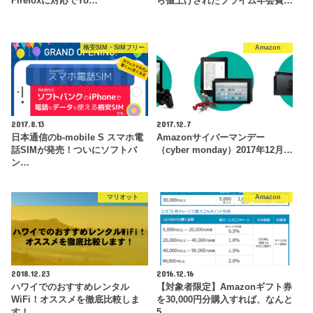
Firefoxに対応でYo…
ら値上げされたプライム年会費…
格安SIM・SIMフリー
Amazon
2017.8.13
2017.12.7
日本通信のb-mobile S スマホ電
Amazonサイバーマンデー
話SIMが発売！ついにソフトバ
（cyber monday）2017年12月…
ン…
マリオット
Amazon
2018.12.23
2016.12.16
ハワイでのおすすめレンタル
【対象者限定】Amazonギフト券
WiFi！オススメを徹底比較しま
を30,000円分購入すれば、なんと
す！
5…