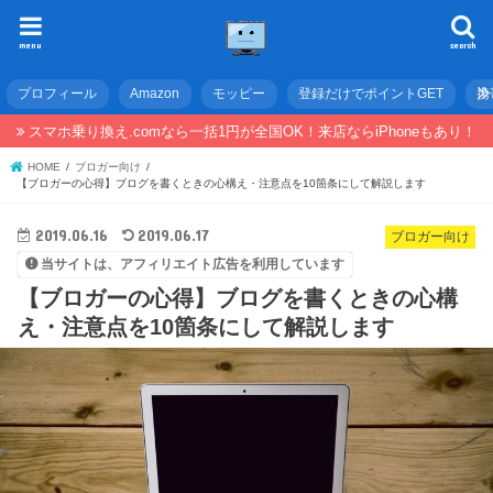
menu
search
プロフィール
Amazon
モッピー
登録だけでポイントGET
携
スマホ乗り換え.comなら一括1円が全国OK！来店ならiPhoneもあり！
HOME
ブロガー向け
【ブロガーの心得】ブログを書くときの心構え・注意点を10箇条にして解説します
2019.06.16
2019.06.17
ブロガー向け
当サイトは、アフィリエイト広告を利用しています
【ブロガーの心得】ブログを書くときの心構
え・注意点を10箇条にして解説します