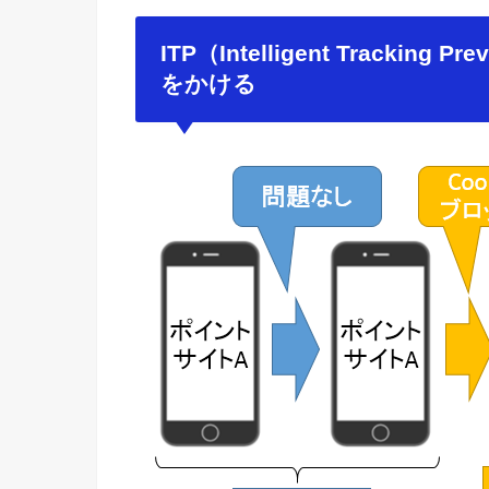
ITP（Intelligent Tracki
をかける