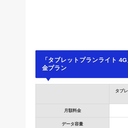
「タブレットプランライト 4G
金プラン
タブレ
月額料金
データ容量