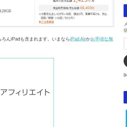
ろんiPadも含まれます。いまなら
iPad Air
か
お手頃な無