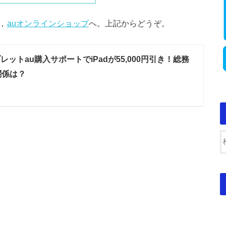
，
auオンラインショップ
へ。上記からどうぞ。
レットau購入サポートでiPadが55,000円引き！総務
関係は？