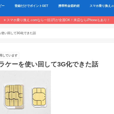
ピー
登録だけでポイントGET
携帯料金節約術
スマホ乗り換え.c
スマホ乗り換え.comなら一括1円が全国OK！来店ならiPhoneもあり！
を使い回して3G化できた話
用しています
ガラケーを使い回して3G化できた話