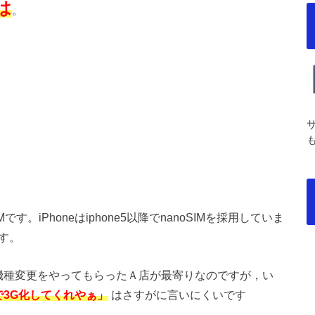
は
。
Mです。iPhoneはiphone5以降でnanoSIMを採用していま
です。
機種変更をやってもらったＡ店が最寄りなのですが，い
で3G化してくれやぁ」
はさすがに言いにくいです