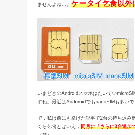
ケータイ乞食以外
ませんよね…。
いまどきのAndroidスマホはたいていmicroSI
すね。最近はAndoroidでもnanoSIMも多い
で，私は前にも挙げた記事で2台の持ち込み
くら乞食とはいえ，
同月に「さらに3台追加
（笑）。