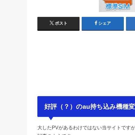
ポスト
シェア
好評（？）のau持ち込み機種変
大したPVがあるわけではない当サイトです