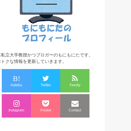
某私立大学教授かつブロガーのもにもにたです。
おトクな情報を更新していきます。
B!
Hatebu
Twitter
Feedly
Instagram
Pocket
Contact