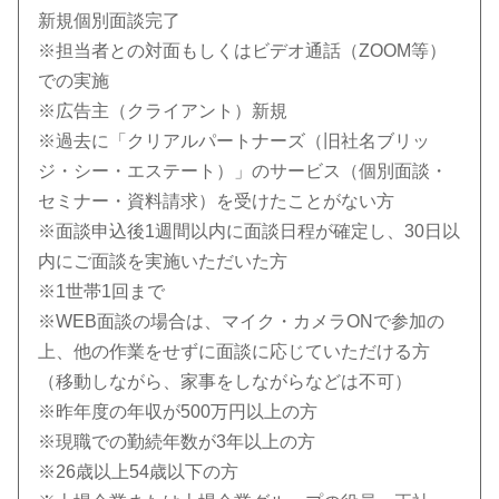
新規個別面談完了
※担当者との対面もしくはビデオ通話（ZOOM等）
での実施
※広告主（クライアント）新規
※過去に「クリアルパートナーズ（旧社名ブリッ
ジ・シー・エステート）」のサービス（個別面談・
セミナー・資料請求）を受けたことがない方
※面談申込後1週間以内に面談日程が確定し、30日以
内にご面談を実施いただいた方
※1世帯1回まで
※WEB面談の場合は、マイク・カメラONで参加の
上、他の作業をせずに面談に応じていただける方
（移動しながら、家事をしながらなどは不可）
※昨年度の年収が500万円以上の方
※現職での勤続年数が3年以上の方
※26歳以上54歳以下の方