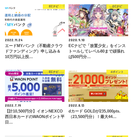
ECナビ
ECナビ
2022.11.24
2020.9.10
エードMYバンク（不動産クラウ
ECナビで「放置少女」をインス
ドファンディング）申し込み＆
トールしてレベル80まで頑張れ
10万円以上投…
ば600円分…
ECナビ
dポイント
2022.7.19
2022.8.13
【計10,500円分】イオンNEXCO
dカード GOLDが235,000pts.
西日本カードのWAONポイント平
（23,500円分）！最大44…
日…