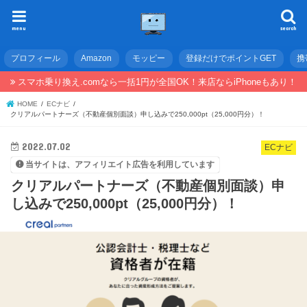
menu
search
プロフィール
Amazon
モッピー
登録だけでポイントGET
携
スマホ乗り換え.comなら一括1円が全国OK！来店ならiPhoneもあり！
HOME
ECナビ
クリアルパートナーズ（不動産個別面談）申し込みで250,000pt（25,000円分）！
2022.07.02
ECナビ
当サイトは、アフィリエイト広告を利用しています
クリアルパートナーズ（不動産個別面談）申
し込みで250,000pt（25,000円分）！