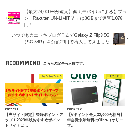
【最大24,000円分還元】楽天モバイルによる新プラ
ン「Rakuten UN-LIMIT Ⅶ」は3GBまで月額1,078
円！
いつでもカエドキプログラムでGalaxy Z Flip3 5G
（SC-54B）を分割23円で購入してきました
RECOMMEND
こちらの記事も人気です。
ポイントインカム
ECナビ
2017.11.1
2023.11.7
【当サイト限定】登録ポイントア
【Vポイント最大32,000円相当】
ップ！2023年版おすすめポイン
年会費永年無料のOlive（オリー
トサイトは…
ブ…