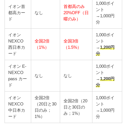
1,000ポイ
イオン首
首都高のみ
ント
都高カー
なし
20%OFF（日
→1,000円
ド
曜のみ）
分
イオン
1,000ポイ
NEXCO
全国2倍
全国3倍
ント
西日本カ
（1%）
（1.5%）
→
1,200円
ード
分
イオン E-
1,000ポイ
NEXCO
ント
なし
なし
pass カー
→
1,200円
ド
分
イオン
全国2倍
1,000ポイ
全国2倍（20
NEXCO
（20日と30
ント
日と30日の
中日本カ
日のみ；
→1,000円
み；1%）
ード
1%）
分