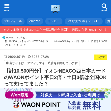
menu
search
プロフィール
Amazon
モッピー
登録だけでポイントGET
携
スマホ乗り換え.comなら一括1円が全国OK！来店ならiPhoneもあり！
HOME
ECナビ
【計10,500円分】イオンNEXCO西日本カードのWAONポイント平日2倍・土日3倍は全国OK
って知ってました？
2022.07.19
2022.07.24
ECナビ
当サイトは、アフィリエイト広告を利用しています
【計10,500円分】イオンNEXCO西日本カード
のWAONポイント平日2倍・土日3倍は全国OK
って知ってました？