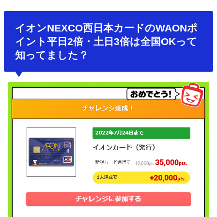
イオンNEXCO西日本カードのWAONポ
イント平日2倍・土日3倍は全国OKって
知ってました？