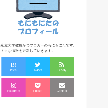
某私立大学教授かつブロガーのもにもにたです。
おトクな情報を更新していきます。
B!
Hatebu
Twitter
Feedly
Instagram
Pocket
Contact