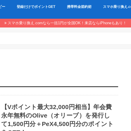
ピー
登録だけでポイントGET
携帯料金節約術
スマホ乗り換え.c
スマホ乗り換え.comなら一括1円が全国OK！来店ならiPhoneもあり！
【Vポイント最大32,000円相当】年会費
永年無料のOlive（オリーブ）を発行し
て1,500円分＋PeX4,500円分のポイント