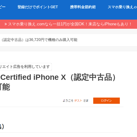
ピー
登録だけでポイントGET
携帯料金節約術
スマホ乗り換え.c
スマホ乗り換え.comなら一括1円が全国OK！来店ならiPhoneもあり！
one X（認定中古品）は36,720円で機種のみ購入可能
リエイト広告を利用しています
tified iPhone X（認定中古品）
可能