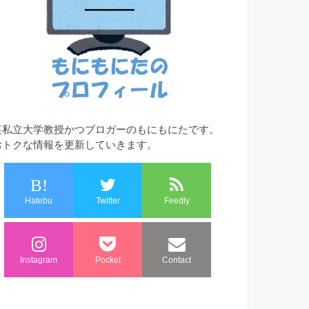
某私立大学教授かつブロガーのもにもにたです。
おトクな情報を更新していきます。
B!
Hatebu
Twitter
Feedly
Instagram
Pocket
Contact