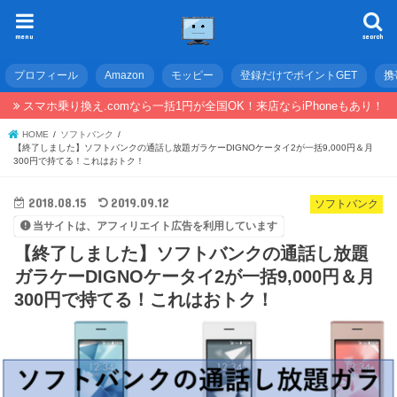
menu
search
プロフィール
Amazon
モッピー
登録だけでポイントGET
携
スマホ乗り換え.comなら一括1円が全国OK！来店ならiPhoneもあり！
HOME
ソフトバンク
【終了しました】ソフトバンクの通話し放題ガラケーDIGNOケータイ2が一括9,000円＆月
300円で持てる！これはおトク！
2018.08.15
2019.09.12
ソフトバンク
当サイトは、アフィリエイト広告を利用しています
【終了しました】ソフトバンクの通話し放題
ガラケーDIGNOケータイ2が一括9,000円＆月
300円で持てる！これはおトク！