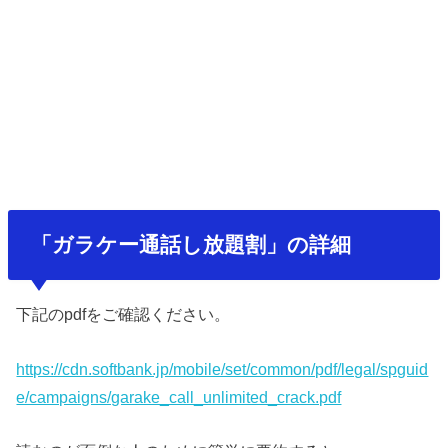
「ガラケー通話し放題割」の詳細
下記のpdfをご確認ください。
https://cdn.softbank.jp/mobile/set/common/pdf/legal/spguid
e/campaigns/garake_call_unlimited_crack.pdf