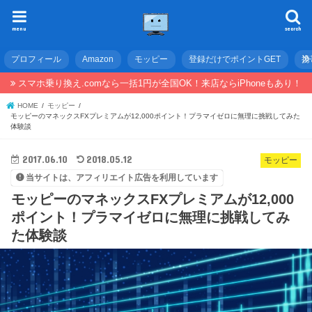
menu
search
プロフィール
Amazon
モッピー
登録だけでポイントGET
携
スマホ乗り換え.comなら一括1円が全国OK！来店ならiPhoneもあり！
HOME
モッピー
モッピーのマネックスFXプレミアムが12,000ポイント！プラマイゼロに無理に挑戦してみた
体験談
2017.06.10
2018.05.12
モッピー
当サイトは、アフィリエイト広告を利用しています
モッピーのマネックスFXプレミアムが12,000
ポイント！プラマイゼロに無理に挑戦してみ
た体験談