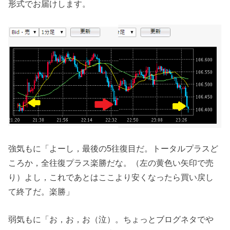
形式でお届けします。
強気もに「よーし，最後の5往復目だ。トータルプラスど
ころか，全往復プラス楽勝だな。（左の黄色い矢印で売
り）よし，これであとはここより安くなったら買い戻し
て終了だ。楽勝」
弱気もに「お，お，お（泣）。ちょっとブログネタでや