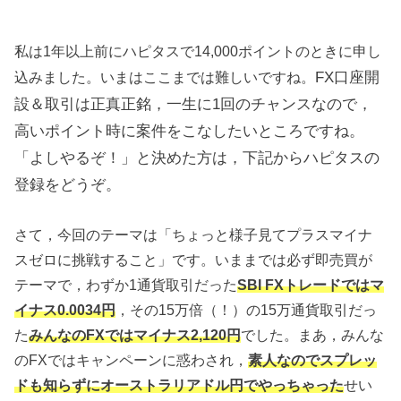
私は1年以上前にハピタスで14,000ポイントのときに申し
FX口座開
込みました。いまはここまでは難しいですね。
設＆取引は正真正銘，一生に1回のチャンスなので，
高いポイント時に案件をこなしたいところですね。
「よしやるぞ！」と決めた方は，下記からハピタスの
登録をどうぞ。
さて，今回のテーマは「ちょっと様子見てプラスマイナ
スゼロに挑戦すること」です。いままでは必ず即売買が
テーマで，わずか1通貨取引だった
SBI FXトレードではマ
イナス0.0034円
，その15万倍（！）の15万通貨取引だっ
た
みんなのFXではマイナス2,120円
でした。まあ，みんな
のFXではキャンペーンに惑わされ，
素人なのでスプレッ
ドも知らずにオーストラリアドル円でやっちゃった
せい