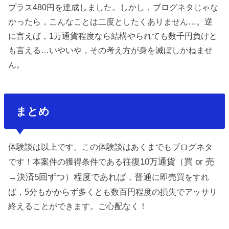
プラス480円を達成しました。しかし，ブログネタじゃな
かったら，こんなことは二度としたくありません…。逆
に言えば，1万通貨程度なら結構やられても数千円負けと
も言える…いやいや，その考え方が身を滅ぼしかねませ
ん。
まとめ
体験談は以上です。この体験談はあくまでもブログネタ
往復10万通貨（買 or 売
です！本案件の獲得条件である
→決済5回ずつ）程度であれば，普通
に即売買をすれ
ば，5分もかからず多くとも数百円程度の損失でアッサリ
終えることができます。ご心配なく！