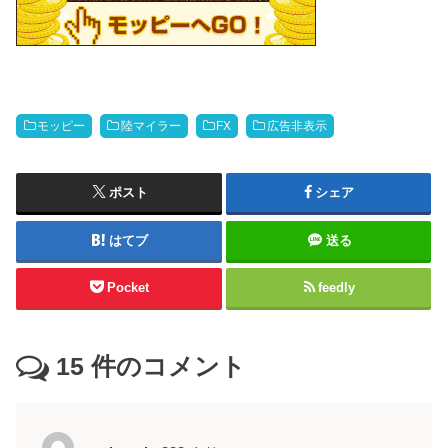
モッピー
陸マイラー
FX
広告非表示
ポスト
シェア
はてブ
送る
Pocket
feedly
15
件のコメント