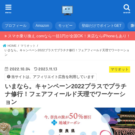
menu
search
プロフィール
Amazon
モッピー
登録だけでポイントGET
携
スマホ乗り換え.comなら一括1円が全国OK！来店ならiPhoneもあり！
HOME
マリオット
いまなら。キャンペーン2022プラスでプラチナ修行！フェアフィールド天理でワーケーショ
ン
2022.10.04
2023.11.13
マリオット
当サイトは、アフィリエイト広告を利用しています
いまなら。キャンペーン2022プラスでプラチ
ナ修行！フェアフィールド天理でワーケーシ
ョン