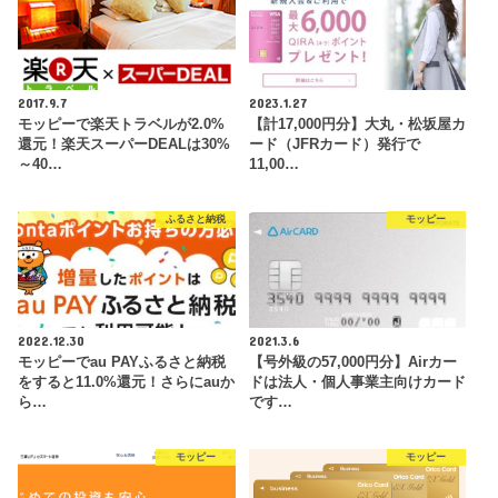
2017.9.7
2023.1.27
モッピーで楽天トラベルが2.0%
【計17,000円分】大丸・松坂屋カ
還元！楽天スーパーDEALは30%
ード（JFRカード）発行で
～40…
11,00…
ふるさと納税
モッピー
2022.12.30
2021.3.6
モッピーでau PAYふるさと納税
【号外級の57,000円分】Airカー
をすると11.0%還元！さらにauか
ドは法人・個人事業主向けカード
ら…
です…
モッピー
モッピー