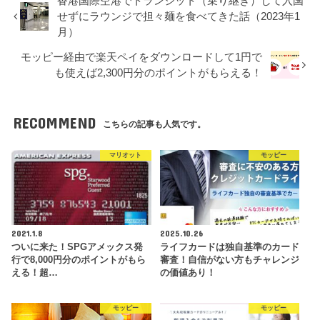
香港国際空港でトランジット（乗り継ぎ）して入国
せずにラウンジで担々麺を食べてきた話（2023年1
月）
モッピー経由で楽天ペイをダウンロードして1円で
も使えば2,300円分のポイントがもらえる！
RECOMMEND
こちらの記事も人気です。
マリオット
モッピー
2021.1.8
2025.10.26
ついに来た！SPGアメックス発
ライフカードは独自基準のカード
行で8,000円分のポイントがもら
審査！自信がない方もチャレンジ
える！超…
の価値あり！
モッピー
モッピー