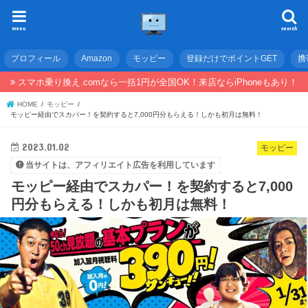
menu
search
プロフィール
Amazon
モッピー
登録だけでポイントGET
携
スマホ乗り換え.comなら一括1円が全国OK！来店ならiPhoneもあり！
HOME
モッピー
モッピー経由でスカパー！を契約すると7,000円分もらえる！しかも初月は無料！
2023.01.02
モッピー
当サイトは、アフィリエイト広告を利用しています
モッピー経由でスカパー！を契約すると7,000
円分もらえる！しかも初月は無料！