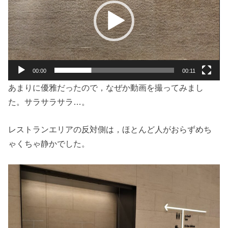
レ
ー
ヤ
ー
00:00
00:11
あまりに優雅だったので，なぜか動画を撮ってみまし
た。サラサラサラ…。
レストランエリアの反対側は，ほとんど人がおらずめち
ゃくちゃ静かでした。