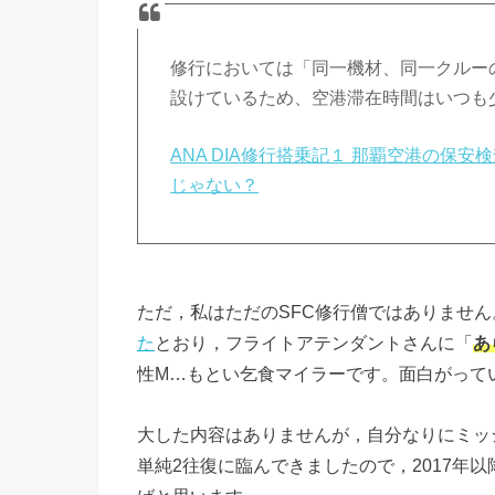
修行においては「同一機材、同一クルー
設けているため、空港滞在時間はいつも
ANA DIA修行搭乗記１ 那覇空港の保安
じゃない？
ただ，私はただのSFC修行僧ではありませ
た
とおり，フライトアテンダントさんに「
あ
性M…もとい乞食マイラーです。面白がって
大した内容はありませんが，自分なりにミッ
単純2往復に臨んできましたので，2017年