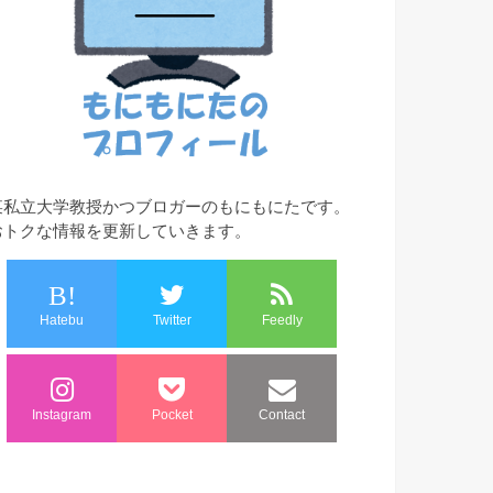
某私立大学教授かつブロガーのもにもにたです。
おトクな情報を更新していきます。
B!
Hatebu
Twitter
Feedly
Instagram
Pocket
Contact