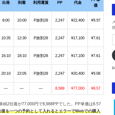
出発
到着
利用運賃
PP
代金
価
8:00
10:00
P旅割28
2,247
¥22,400
¥9.97
10:35
12:30
P旅割28
2,247
¥17,100
¥7.61
16:10
18:10
P旅割28
2,247
¥17,100
¥7.61
20:10
22:05
P旅割28
2,247
¥20,400
¥9.08
―
―
―
8,988
¥77,000
¥8.57
復が77,000円で8,988PPでした。PP単価は8.57
往復を一つの予約として入れるとエラーでWebでの購入