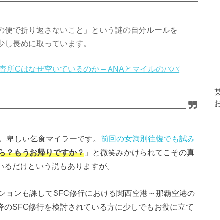
の便で折り返さないこと」という謎の自分ルールを
少し長めに取っています。
検査所Cはなぜ空いているのか – ANAとマイルのパパ
ん。卑しい乞食マイラーです。
前回の女満別往復でも試み
ら？もうお帰りですか？
」と微笑みかけられてこその真
いるだけという説もありますが。
ションも課してSFC修行における関西空港～那覇空港の
以降のSFC修行を検討されている方に少しでもお役に立て