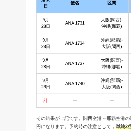
便名
区間
日
9月
大阪(関西)-
ANA 1731
28日
沖縄(那覇)
9月
沖縄(那覇)-
ANA 1734
28日
大阪(関西)
9月
大阪(関西)-
ANA 1737
28日
沖縄(那覇)
9月
沖縄(那覇)-
ANA 1740
28日
大阪(関西)
計
―
―
その結果が上記です。関西空港～那覇空港の単純2往
円になります。予約時の注意として，
単純2