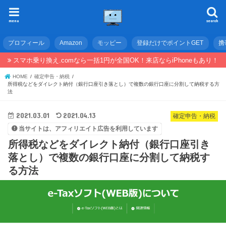
menu
search
プロフィール
Amazon
モッピー
登録だけでポイントGET
携
スマホ乗り換え.comなら一括1円が全国OK！来店ならiPhoneもあり！
HOME
確定申告・納税
所得税などをダイレクト納付（銀行口座引き落とし）で複数の銀行口座に分割して納税する方
法
2021.03.01
2021.04.13
確定申告・納税
当サイトは、アフィリエイト広告を利用しています
所得税などをダイレクト納付（銀行口座引き
落とし）で複数の銀行口座に分割して納税す
る方法