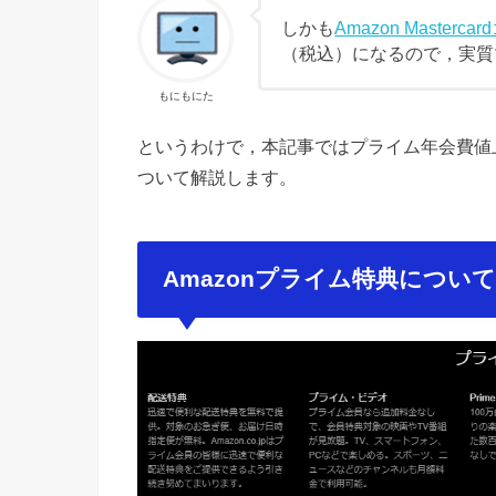
しかも
Amazon Masterc
（税込）になるので，実質
もにもにた
というわけで，本記事ではプライム年会費値
ついて解説します。
Amazonプライム特典につい