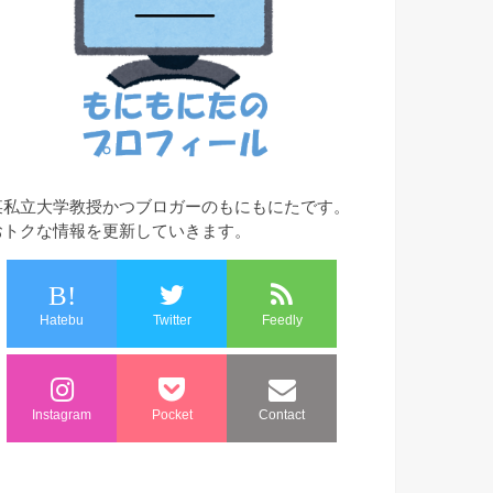
某私立大学教授かつブロガーのもにもにたです。
おトクな情報を更新していきます。
B!
Hatebu
Twitter
Feedly
Instagram
Pocket
Contact