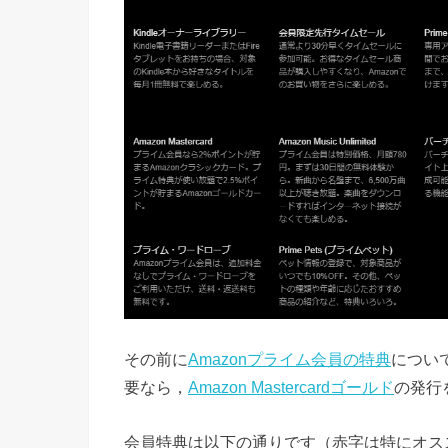
その前に
Amazonプライム会員の特典
につい
要なら，
Amazon Mastercardゴールド
の発行
会員特典は以下の通りです（赤字は特にオス