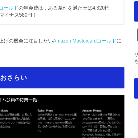
ardゴールド
の年会費は，ある条件を満たせば4,320円
マイナス580円！
上げの機会に注目したい
Amazon Mastercardゴールド
に
ておさらい