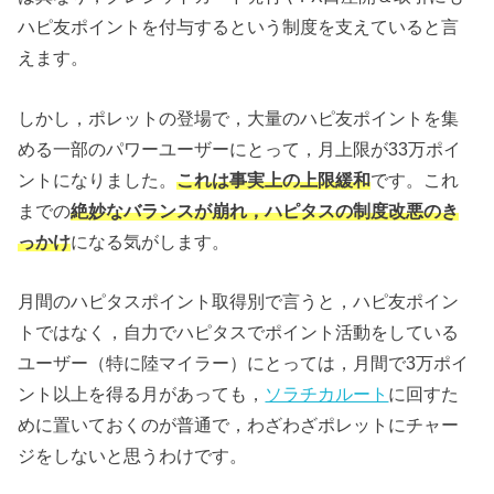
ハピ友ポイントを付与するという制度を支えていると言
えます。
しかし，ポレットの登場で，大量のハピ友ポイントを集
める一部のパワーユーザーにとって，月上限が33万ポイ
ントになりました。
これは事実上の上限緩和
です。これ
までの
絶妙なバランスが崩れ，ハピタスの制度改悪のき
っかけ
になる気がします。
月間のハピタスポイント取得別で言うと，ハピ友ポイン
トではなく，自力でハピタスでポイント活動をしている
ユーザー（特に陸マイラー）にとっては，月間で3万ポイ
ント以上を得る月があっても，
ソラチカルート
に回すた
めに置いておくのが普通で，わざわざポレットにチャー
ジをしないと思うわけです。