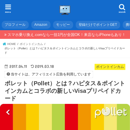
menu
search
プロフィール
Amazon
モッピー
登録だけでポイントGET
携
スマホ乗り換え.comなら一括1円が全国OK！来店ならiPhoneもあり！
HOME
ポイントインカム
ポレット（Pollet）とは？ハピタス＆ポイントインカムとコラボの新しいVisaプリペイドカー
ド
2017.04.11
2019.03.18
ポイントインカム
当サイトは、アフィリエイト広告を利用しています
ポレット（Pollet）とは？ハピタス＆ポイント
インカムとコラボの新しいVisaプリペイドカ
ード