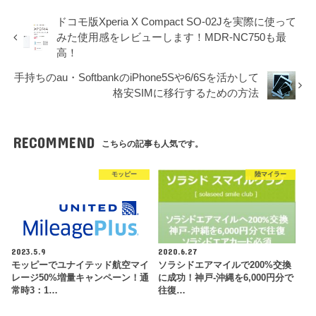
ドコモ版Xperia X Compact SO-02Jを実際に使って
みた使用感をレビューします！MDR-NC750も最
高！
手持ちのau・SoftbankのiPhone5Sや6/6Sを活かして
格安SIMに移行するための方法
RECOMMEND
こちらの記事も人気です。
モッピー
陸マイラー
2023.5.9
2020.6.27
モッピーでユナイテッド航空マイ
ソラシドエアマイルで200%交換
レージ50%増量キャンペーン！通
に成功！神戸-沖縄を6,000円分で
常時3：1…
往復…