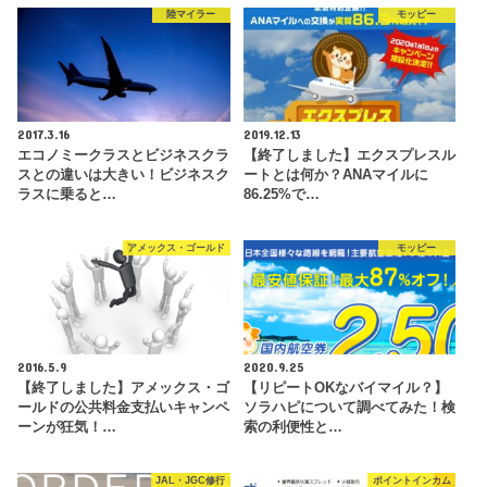
陸マイラー
モッピー
2017.3.16
2019.12.13
エコノミークラスとビジネスクラ
【終了しました】エクスプレスル
スとの違いは大きい！ビジネスク
ートとは何か？ANAマイルに
ラスに乗ると…
86.25%で…
アメックス・ゴールド
モッピー
2016.5.9
2020.9.25
【終了しました】アメックス・ゴ
【リピートOKなバイマイル？】
ールドの公共料金支払いキャンペ
ソラハピについて調べてみた！検
ーンが狂気！…
索の利便性と…
JAL・JGC修行
ポイントインカム