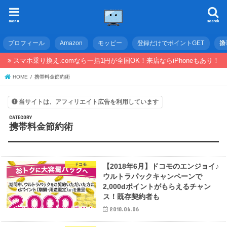
menu
search
プロフィール
Amazon
モッピー
登録だけでポイントGET
携
スマホ乗り換え.comなら一括1円が全国OK！来店ならiPhoneもあり！
HOME
携帯料金節約術
当サイトは、アフィリエイト広告を利用しています
携帯料金節約術
ドコモ
【2018年6月】ドコモのエンジョイ♪
ウルトラパックキャンペーンで
2,000dポイントがもらえるチャン
ス！既存契約者も
2018.06.06