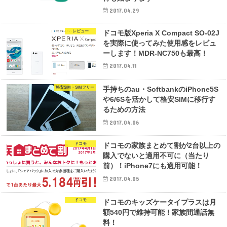
2017.04.29
レビュー
ドコモ版Xperia X Compact SO-02J
を実際に使ってみた使用感をレビュ
ーします！MDR-NC750も最高！
2017.04.11
格安SIM・SIMフリー
手持ちのau・SoftbankのiPhone5S
や6/6Sを活かして格安SIMに移行す
るための方法
2017.04.06
ドコモ
ドコモの家族まとめて割が2台以上の
購入でないと適用不可に（当たり
前）！iPhone7にも適用可能！
2017.04.05
ドコモ
ドコモのキッズケータイプラスは月
額540円で維持可能！家族間通話無
料！