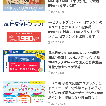
MNP弾！MNP（乗りかえ）で最新
iPhoneを安くGET！
2017.10.28
au
auピタットプラン（au旧プラン）の
メリットとデメリットを解説！
iPhoneも対象に！auフラットプラ
ン／au旧プランとも比較します！
2017.09.16
格安SIM・SIMフリー
日本通信のb-mobile S スマホ電話
SIMが発売！ついにソフトバンク版
SIMロックiPhoneで使える音声通話
可能な格安SIMが登場！
2017.08.13
dポイント
「ドコモ 子育て応援プログラム」は
ドコモユーザーで小学生以下の子ど
もがいれば既存ユーザーでも年3,000
ポイント！登録しない理由無し！
2017.07.09