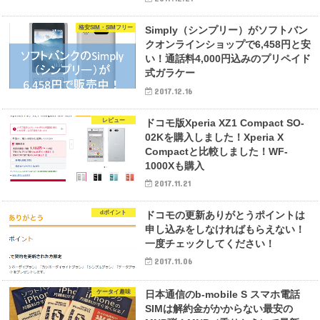
格安SIM・SIMフリー
Simply（シンプリー）がソフトバン
クオンラインショップで6,458円と安
い！通話料4,000円込みのプリペイド
式ガラケー
2017.12.16
レビュー
ドコモ版Xperia XZ1 Compact SO-
02Kを購入しました！Xperia X
Compactと比較しました！WF-
1000Xも購入
2017.11.21
dポイント
ドコモの更新ありがとうポイントは
申し込みをしなければもらえない！
一度チェックしてください！
2017.11.06
ケータイ趣味
日本通信のb-mobile S スマホ電話
SIMは解約金がかからない最安の