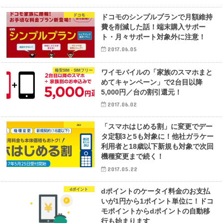
ドコモ
ドコモのシンプルプランで月額維持
費を削減した話！端末購入サポー
ト・月々サポート対象外に注意！
2017.06.05
格安SIM・SIMフリー
ワイモバイルの「家族のスマホまと
めてキャンペーン」で2台目以降
5,000円／台の割引還元！
2017.06.02
au
「スマホはじめる割」に変更でデー
タ定額3と5も対象に！他社ガラケー
利用者と18歳以下新規も対象で次回
機種変更まで続く！
2017.05.22
dポイント
dポイントのケータイ料金のお支払
いが1円から1ポイント単位に！ドコ
モポイントからdポイントの自動移
行も始まります